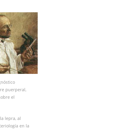
gnóstico
bre puerperal,
sobre el
a lepra, al
eriología en la