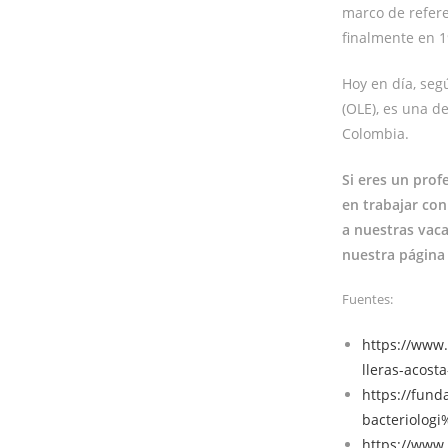
marco de refere
finalmente en 1
Hoy en día, seg
(OLE), es una 
Colombia.
Si eres un prof
en trabajar con
a nuestras vaca
nuestra págin
Fuentes:
https://www.
lleras-acost
https://fund
bacteriolog
https://www.