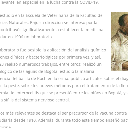
elevante, en especial en la lucha contra la COVID-19.
 estudió en la Escuela de Veterinaria de la Facultad de
cias Naturales. Bajo su dirección se interesó por la
 contribuyó significativamente a establecer la medicina
dar en 1906 un laboratorio.
aboratorio fue posible la aplicación del análisis químico
iones clínicas y bacteriológicas por primera vez, y así,
23 realizó numerosos trabajos, entre otros: realizó un
ológico de las aguas de Bogotá; estudió la malaria
encia del bacilo de Koch en la orina; publicó artículos sobre el dia
de la peste, sobre los nuevos métodos para el tratamiento de la fie
mia de enterocolitis que se presentó entre los niños en Bogotá, y 
a sífilis del sistema nervioso central.
jos más relevantes se destaca el ser precursor de la vacuna contra l
udiarla desde 1910. Además, durante todo este tiempo enseñó bact
icina.