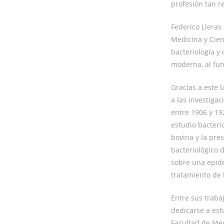
profesión tan r
Federico Lleras
Medicina y Cien
bacteriología y
moderna, al fun
Gracias a este l
a las investigac
entre 1906 y 19
estudio bacteri
bovina y la pres
bacteriológico 
sobre una epide
tratamiento de l
Entre sus traba
dedicarse a est
Facultad de Med