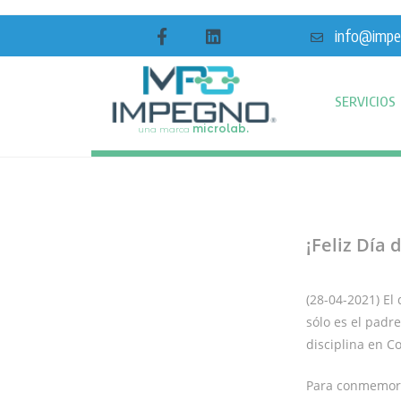
info@impe
SERVICIOS
microlab.
una marca
¡Feliz Día 
(28-04-2021) El 
sólo es el padr
disciplina en C
Para conmemora