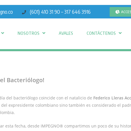
gno.co
(601) 410 31 90 – 317 646 3916
ACCE
NOSOTROS
AVALES
CONTÁCTENOS
del Bacteriólogo!
día del bacteriólogo coincide con el natalicio de
Federico Lleras Ac
e del expresidente colombiano sino también es considerado el padr
olombia.
r esta fecha, desde IMPEGNO® compartimos un poco de su histori