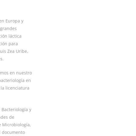
 en Europa y
 grandes
ión láctica
ción para
uis Zea Uribe,
s.
smos en nuestro
bacteriología en
la licenciatura
 Bacteriología y
ades de
 Microbiología,
el documento