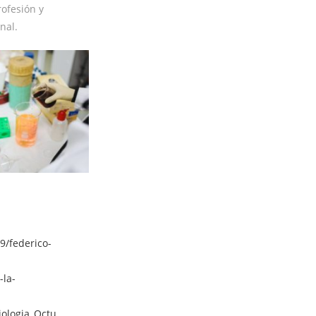
rofesión y
nal.
9/federico-
-la-
iologia_Octu