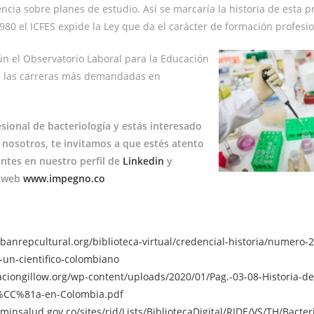
ncia sobre planes de estudio. Así se marcaría la historia de esta p
980 el ICFES expide la Ley que da el carácter de formación profesio
ún el Observatorio Laboral para la Educación
de las carreras más demandadas en
esional de bacteriología y estás interesado
 nosotros, te invitamos a que estés atento
ntes en nuestro perfil de
Linkedin
y
a web
www.impegno.co
banrepcultural.org/biblioteca-virtual/credencial-historia/numero-2
a-un-cientifico-colombiano
aciongillow.org/wp-content/uploads/2020/01/Pag.-03-08-Historia-de
i%CC%81a-en-Colombia.pdf
minsalud.gov.co/sites/rid/Lists/BibliotecaDigital/RIDE/VS/TH/Bacter