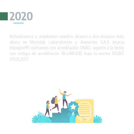
2020
Actualizamos y ampliamos nuestro alcance a dos ensayos más,
ahora en Microlab Laboratorios y Asesorías S.A.S (marca
Impegno®) contamos con acreditación ONAC, vigente a la fecha,
con código de acreditación 18-LAB-033, bajo la norma ISO/IEC
17025:2017